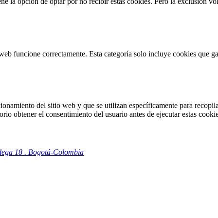
 la opción de optar por no recibir estas cookies. Pero la exclusión vol
web funcione correctamente. Esta categoría solo incluye cookies que gar
onamiento del sitio web y que se utilizan específicamente para recopilar
io obtener el consentimiento del usuario antes de ejecutar estas cookie
odega 18 . Bogotá-Colombia