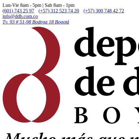
Lun-Vie 8am - 5pm | Sab 8am - 1pm
(601) 743 25 97
(+57) 312 523 74 20
(+57) 300 748 42 72
info@ddb.com.co
Tv. 93 # 51-98 Bodega 18 Bogotá