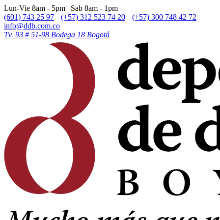
Lun-Vie 8am - 5pm | Sab 8am - 1pm
(601) 743 25 97
(+57) 312 523 74 20
(+57) 300 748 42 72
info@ddb.com.co
Tv. 93 # 51-98 Bodega 18 Bogotá