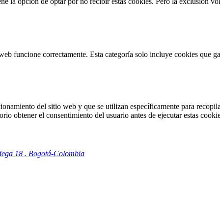
 la opción de optar por no recibir estas cookies. Pero la exclusión vol
web funcione correctamente. Esta categoría solo incluye cookies que gar
onamiento del sitio web y que se utilizan específicamente para recopilar
io obtener el consentimiento del usuario antes de ejecutar estas cookie
odega 18 . Bogotá-Colombia