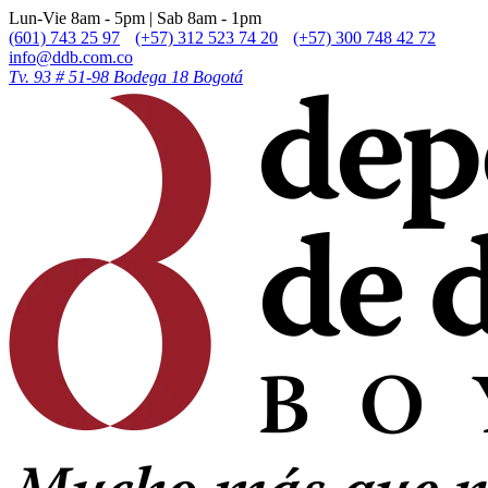
Lun-Vie 8am - 5pm | Sab 8am - 1pm
(601) 743 25 97
(+57) 312 523 74 20
(+57) 300 748 42 72
info@ddb.com.co
Tv. 93 # 51-98 Bodega 18 Bogotá