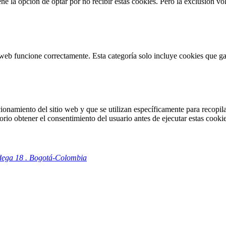
 la opción de optar por no recibir estas cookies. Pero la exclusión vol
web funcione correctamente. Esta categoría solo incluye cookies que gar
onamiento del sitio web y que se utilizan específicamente para recopilar
io obtener el consentimiento del usuario antes de ejecutar estas cookie
odega 18 . Bogotá-Colombia