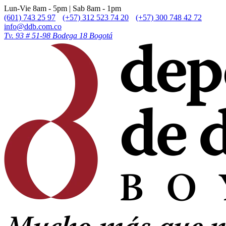
Lun-Vie 8am - 5pm | Sab 8am - 1pm
(601) 743 25 97
(+57) 312 523 74 20
(+57) 300 748 42 72
info@ddb.com.co
Tv. 93 # 51-98 Bodega 18 Bogotá