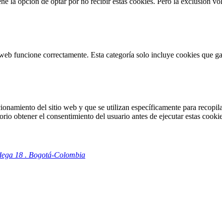
 la opción de optar por no recibir estas cookies. Pero la exclusión vol
web funcione correctamente. Esta categoría solo incluye cookies que gar
onamiento del sitio web y que se utilizan específicamente para recopilar
io obtener el consentimiento del usuario antes de ejecutar estas cookie
odega 18 . Bogotá-Colombia