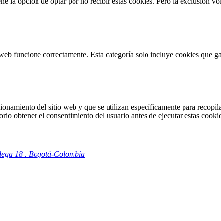
 la opción de optar por no recibir estas cookies. Pero la exclusión vol
web funcione correctamente. Esta categoría solo incluye cookies que gar
onamiento del sitio web y que se utilizan específicamente para recopilar
io obtener el consentimiento del usuario antes de ejecutar estas cookie
odega 18 . Bogotá-Colombia