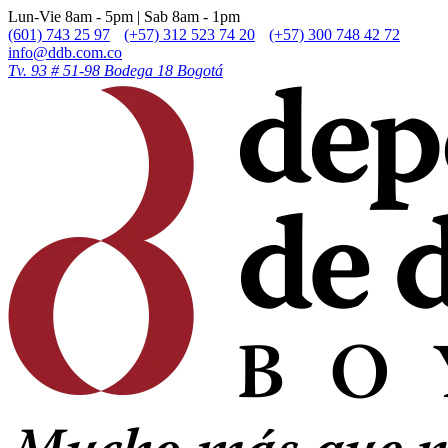
Lun-Vie 8am - 5pm | Sab 8am - 1pm
(601) 743 25 97
(+57) 312 523 74 20
(+57) 300 748 42 72
info@ddb.com.co
Tv. 93 # 51-98 Bodega 18 Bogotá