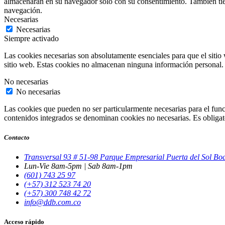
almacenarán en su navegador solo con su consentimiento. También tiene
navegación.
Necesarias
Necesarias
Siempre activado
Las cookies necesarias son absolutamente esenciales para que el sitio 
sitio web. Estas cookies no almacenan ninguna información personal.
No necesarias
No necesarias
Las cookies que pueden no ser particularmente necesarias para el funci
contenidos integrados se denominan cookies no necesarias. Es obligator
Contacto
Transversal 93 # 51-98 Parque Empresarial Puerta del Sol B
Lun-Vie 8am-5pm | Sab 8am-1pm
(601) 743 25 97
(+57) 312 523 74 20
(+57) 300 748 42 72
info@ddb.com.co
Acceso rápido