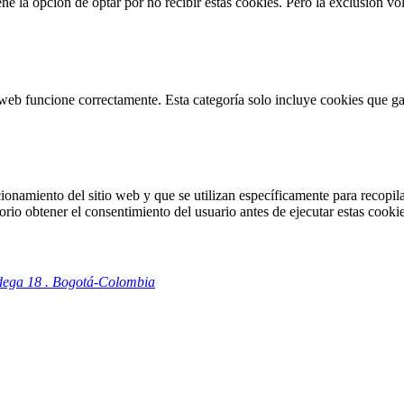
 la opción de optar por no recibir estas cookies. Pero la exclusión vol
web funcione correctamente. Esta categoría solo incluye cookies que gar
onamiento del sitio web y que se utilizan específicamente para recopilar
io obtener el consentimiento del usuario antes de ejecutar estas cookie
odega 18 . Bogotá-Colombia