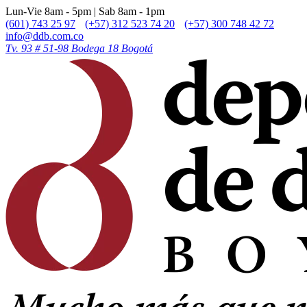
Lun-Vie 8am - 5pm | Sab 8am - 1pm
(601) 743 25 97
(+57) 312 523 74 20
(+57) 300 748 42 72
info@ddb.com.co
Tv. 93 # 51-98 Bodega 18 Bogotá