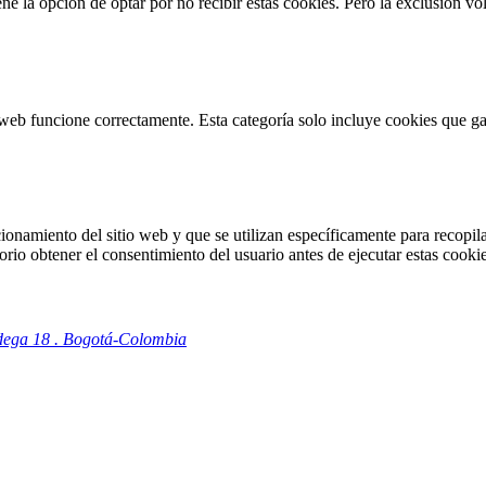
 la opción de optar por no recibir estas cookies. Pero la exclusión vol
web funcione correctamente. Esta categoría solo incluye cookies que gar
onamiento del sitio web y que se utilizan específicamente para recopilar
io obtener el consentimiento del usuario antes de ejecutar estas cookie
odega 18 . Bogotá-Colombia