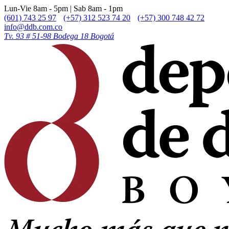
Lun-Vie 8am - 5pm | Sab 8am - 1pm
(601) 743 25 97
(+57) 312 523 74 20
(+57) 300 748 42 72
info@ddb.com.co
Tv. 93 # 51-98 Bodega 18 Bogotá