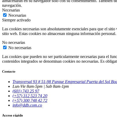
almacenarán en su navegador solo con su consentimiento. También tiene
navegación.
Necesarias
Necesarias
Siempre activado
Las cookies necesarias son absolutamente esenciales para que el sitio 
sitio web. Estas cookies no almacenan ninguna información personal.
No necesarias
No necesarias
Las cookies que pueden no ser particularmente necesarias para el funci
contenidos integrados se denominan cookies no necesarias. Es obligator
Contacto
Transversal 93 # 51-98 Parque Empresarial Puerta del Sol B
Lun-Vie 8am-5pm | Sab 8am-1pm
(601) 743 25 97
(+57) 312 523 74 20
(+57) 300 748 42 72
info@ddb.com.co
Acceso rápido