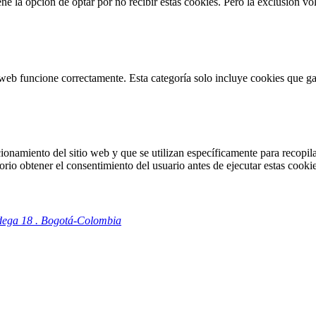
 la opción de optar por no recibir estas cookies. Pero la exclusión vol
web funcione correctamente. Esta categoría solo incluye cookies que gar
onamiento del sitio web y que se utilizan específicamente para recopilar
io obtener el consentimiento del usuario antes de ejecutar estas cookie
odega 18 . Bogotá-Colombia