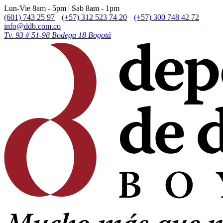
Lun-Vie 8am - 5pm | Sab 8am - 1pm
(601) 743 25 97
(+57) 312 523 74 20
(+57) 300 748 42 72
info@ddb.com.co
Tv. 93 # 51-98 Bodega 18 Bogotá