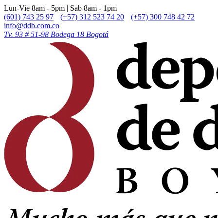
Lun-Vie 8am - 5pm | Sab 8am - 1pm
(601) 743 25 97
(+57) 312 523 74 20
(+57) 300 748 42 72
info@ddb.com.co
Tv. 93 # 51-98 Bodega 18 Bogotá