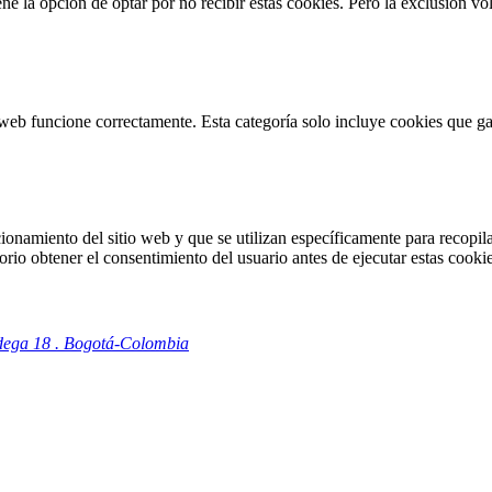
 la opción de optar por no recibir estas cookies. Pero la exclusión vol
web funcione correctamente. Esta categoría solo incluye cookies que gar
onamiento del sitio web y que se utilizan específicamente para recopilar
io obtener el consentimiento del usuario antes de ejecutar estas cookie
odega 18 . Bogotá-Colombia