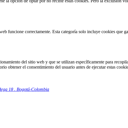
 la opción de optar por no recibir estas cookies. Pero la exclusión vol
web funcione correctamente. Esta categoría solo incluye cookies que gar
onamiento del sitio web y que se utilizan específicamente para recopilar
io obtener el consentimiento del usuario antes de ejecutar estas cookie
odega 18 . Bogotá-Colombia