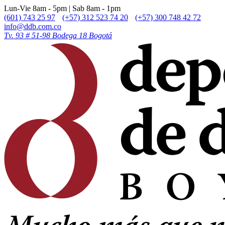
Lun-Vie 8am - 5pm | Sab 8am - 1pm
(601) 743 25 97
(+57) 312 523 74 20
(+57) 300 748 42 72
info@ddb.com.co
Tv. 93 # 51-98 Bodega 18 Bogotá